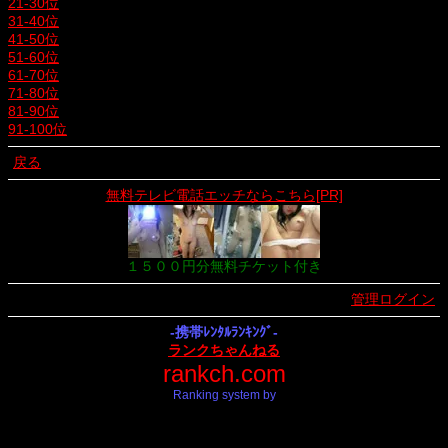
21-30位
31-40位
41-50位
51-60位
61-70位
71-80位
81-90位
91-100位
戻る
無料テレビ電話エッチならこちら[PR]
１５００円分無料チケット付き
管理ログイン
-携帯ﾚﾝﾀﾙﾗﾝｷﾝｸﾞ-
ランクちゃんねる
rankch.com
Ranking system by