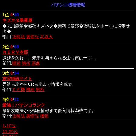
パチンコ機種情報
1位
0
/
30
キズネタ暴露屋
�悪用厳禁�極秘キズネタ�無料で暴露�攻略法をホールに携帯せ
よ�
部門:
攻略法
裏情報
高収入
2位
0
/
65
ＮＥＲＶ本部
滅びを免れ…、未来を与えられる生命体は一つ…
部門:
機種
解析
画像
3位
0
/
34
吉宗特設サイト
元祖吉宗からCR吉宗まで情報満載☆
部門:
ＣＲ機
機種
解析
4位
0
/
21
最強！パチンコランク
最新攻略法から機種情報まで優良情報満載です。
部門:
攻略法
裏情報
機種
1-10位
11-20位