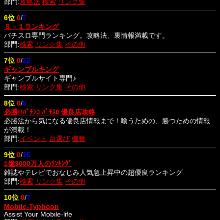
部門:
攻略法
検索
リンク集
6位
0
/
7
Ｓ－１ランキング
パチスロ専門ランキング。攻略法、裏情報満載です。
部門:
検索
リンク集
その他
7位
0
/
22
ギャンブルキング
ギャンブルサイト専門♪
部門:
検索
リンク集
その他
8位
0
/
9
必勝!!ﾊﾟﾁﾝｺ ﾊﾟﾁｽﾛ 優良店攻略
必勝法から気になる優良店情報まで！喰うための、勝つための情報
が満載！
部門:
イベント
台選び
機種
9位
0
/
15
1億3000万人のﾗﾝｷﾝｸﾞ
雑誌やテレビでおなじみ人気急上昇中の超優良ランキング
部門:
検索
リンク集
その他
10位
0
/
7
Mobile-Typhoon
Assist Your Mobile-life