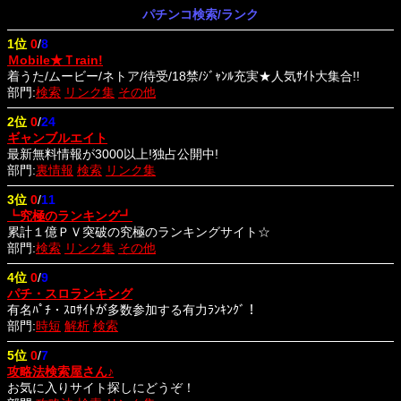
パチンコ検索/ランク
1位
0
/
8
Ｍobile★Ｔrain!
着うた/ムービー/ネトア/待受/18禁/ｼﾞｬﾝﾙ充実★人気ｻｲﾄ大集合!!
部門:
検索
リンク集
その他
2位
0
/
24
ギャンブルエイト
最新無料情報が3000以上!独占公開中!
部門:
裏情報
検索
リンク集
3位
0
/
11
┗究極のランキング┛
累計１億ＰＶ突破の究極のランキングサイト☆
部門:
検索
リンク集
その他
4位
0
/
9
パチ・スロランキング
有名ﾊﾟﾁ・ｽﾛｻｲﾄが多数参加する有力ﾗﾝｷﾝｸﾞ！
部門:
時短
解析
検索
5位
0
/
7
攻略法検索屋さん♪
お気に入りサイト探しにどうぞ！