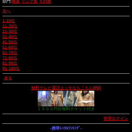
部門:
検索
リンク集
その他
次へ
1-10位
11-20位
21-30位
31-40位
41-50位
51-60位
61-70位
71-80位
81-90位
91-100位
戻る
無料テレビ電話エッチならこちら[PR]
１５００円分無料チケット付き
管理ログイン
-携帯ﾚﾝﾀﾙﾗﾝｷﾝｸﾞ-