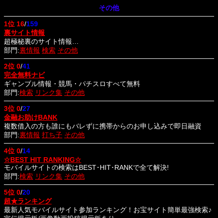
その他
1位
16
/
159
裏サイト情報
超極秘裏のサイト情報…
部門:
裏情報
検索
その他
2位
0
/
41
完全無料ナビ
ギャンブル情報・競馬・パチスロすべて無料
部門:
検索
リンク集
その他
3位
0
/
27
金融お助けBANK
複数借入の方も誰にもバレずに携帯からのお申し込みで即日融資
部門:
裏情報
打ち子
その他
4位
0
/
14
☆BEST HIT RANKING☆
モバイルサイトの検索はBEST･HIT･RANKで全て解決!
部門:
検索
リンク集
その他
5位
0
/
20
超★ランキング
最新人気モバイルサイト参加ランキング！お宝サイト簡単最強検索♪