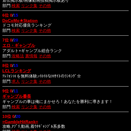
宣伝掲示板/画像動画投稿掲示板あり
部門:
検索
リンク集
その他
6位
0
/
15
DoCoMo★Station
ドコモ対応優良ランキング
部門:
検索
リンク集
その他
7位
0
/
20
エロ・ギャンブル
アダルト+ギャンブル総合ランク
部門:
攻略法
裏情報
その他
8位
0
/
15
LCLランキング
ﾃﾚﾌｫﾝＨを無料体験♪ｲﾛｲﾛなHｻｲﾄのﾗﾝｷﾝｸﾞ☆
部門:
求人
リンク集
その他
9位
0
/
11
ギャンブル番長
ギャンブルの事は俺にまかせろ！あなたを勝利に導きます！
部門:
検索
リンク集
その他
10位
0
/
20
=GambleHitRank=
攻略,ｱﾌﾟﾘ,動画,着ｳﾀｷﾞｬﾝﾌﾞﾙ系多数